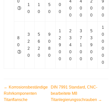
0
4
4
2
9
1
1
5
0
③
0
0
0
0
0
0
0
0
0
0
0
0
1
1
2
3
5
3
5
9
0
8
2
3
7
3
2
6
0
0
0
9
4
1
9
2
2
8
0
③
0
0
0
0
0
0
0
0
0
0
0
0
0
← Korrosionsbeständige
DIN 7991 Standard, CNC-
Rohrkomponenten
bearbeitete M8
Titanflansche
Titanlegierungsschrauben →