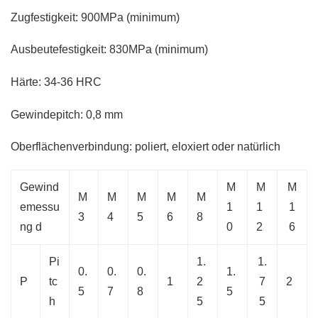
Zugfestigkeit: 900MPa (minimum)
Ausbeutefestigkeit: 830MPa (minimum)
Härte: 34-36 HRC
Gewindepitch: 0,8 mm
Oberflächenverbindung: poliert, eloxiert oder natürlich
Gewind
M
M
M
M
M
M
M
M
emessu
1
1
1
3
4
5
6
8
ng d
0
2
6
Pi
1.
1.
0.
0.
0.
1.
P
tc
1
2
7
2
5
7
8
5
h
5
5