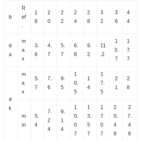
R
1
2
2
2
2
3
3
4
b
ef
8
0
2
4
8
2
6
4
.
m
1
1
d
3.
4.
5.
6.
9.
11
a
3.
7.
a
6
7
7
8
2
.2
x
7
7
m
1
1
5.
7.
9.
1
2
2
a
0.
7.
7
6
5
4
1
8
x
5
5
d
1
1
1
2
2
k
7.
9.
m
5.
0.
3.
7.
0.
7.
2
1
in
4
0
5
0
4
4
4
4
7
7
7
8
8