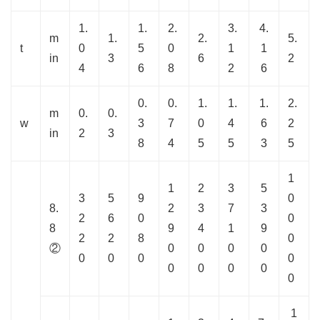
1.
1.
2.
3.
4.
m
1.
2.
5.
t
0
5
0
1
1
in
3
6
2
4
6
8
2
6
0.
0.
1.
1.
1.
2.
m
0.
0.
w
3
7
0
4
6
2
in
2
3
8
4
5
5
3
5
1
1
2
3
5
3
5
9
0
8.
2
3
7
3
2
6
0
0
8
9
4
1
9
2
2
8
0
②
0
0
0
0
0
0
0
0
0
0
0
0
0
1