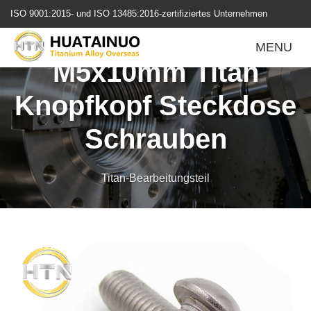
跳
ISO 9001:2015- und ISO 13485:2016-zertifiziertes Unternehmen
转
ISO 7380 Gr5
到
MENU
内
M5x10mm Titan
容
Knopfkopf Steckdose
Schrauben
Titan-Bearbeitungsteil