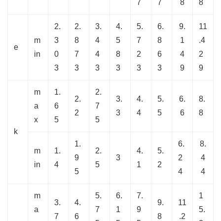
7
7
8
8
2.
2.
3.
4.
5.
6.
9.
11
m
3
8
4
5
7
8
1
.4
e
in
0
7
4
8
2
6
4
2
3
3
3
3
3
3
9
9
m
1.
2.
2.
3.
4.
5.
6.
8.
a
6
7
2
3
4
5
6
8
x
5
5
k
1.
6.
8.
m
1.
2.
4.
5.
9
3
2
4
in
4
5
1
2
5
4
4
m
5.
6.
7.
1
3.
4.
9.
11
a
7
1
9
5.
7
6
8
.2