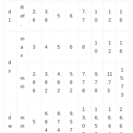
R
d
2.
3.
7.
1
1
1
ef
5
6
1
6
8
7
0
2
6
.
m
1
1
1
a
3
4
5
6
8
0
2
6
x
d
1
s
2.
3.
4.
5.
7.
9.
11
m
5.
8
8
8
8
7
7
.7
in
7
6
2
2
2
8
8
3
3
1
1
1
2
6.
8.
9.
d
m
3.
6.
9.
6.
5
8
7
5
w
in
0
5
6
6
4
4
7