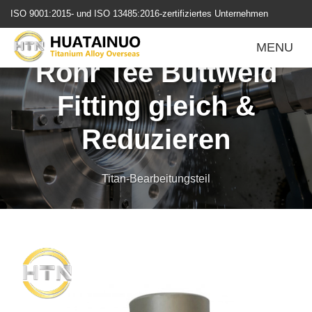
跳
ISO 9001:2015- und ISO 13485:2016-zertifiziertes Unternehmen
转
ASTM B363 Gr2 Titan
到
MENU
内
Rohr Tee Buttweld
容
Fitting gleich &
Reduzieren
Titan-Bearbeitungsteil