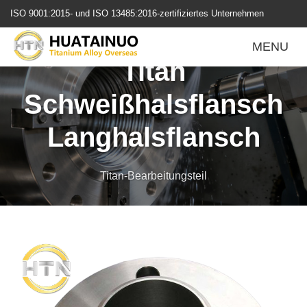
跳
ISO 9001:2015- und ISO 13485:2016-zertifiziertes Unternehmen
转
ASME B16.5 Gr2, Gr5
到
MENU
内
Titan
容
Schweißhalsflansch
Langhalsflansch
Titan-Bearbeitungsteil