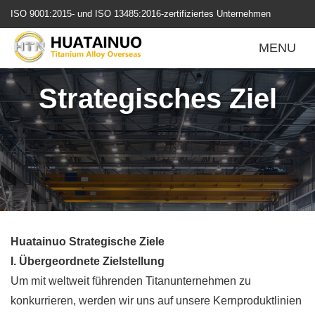
跳
ISO 9001:2015- und ISO 13485:2016-zertifiziertes Unternehmen
转
到
MENU
内
容
Strategisches Ziel
Huatainuo Strategische Ziele
I. Übergeordnete Zielstellung
Um mit weltweit führenden Titanunternehmen zu
konkurrieren, werden wir uns auf unsere Kernproduktlinien