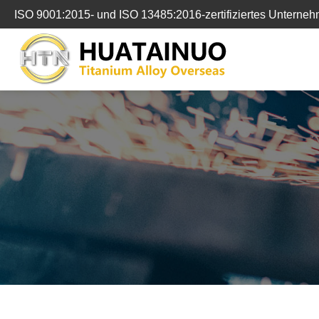
跳
ISO 9001:2015- und ISO 13485:2016-zertifiziertes Unterne
转
到
内
容