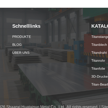
Schnelllinks
KATAL
PRODUKTE
Titanstang
BLOG
Titanblech
ÜBER UNS
Titandraht
Titanrohr
Titanfolie
3D-Drucker
Titan-Bearb
26 Shaanxi Huatainuo Metal Co., Ltd.. All rights reserved. |
Sit