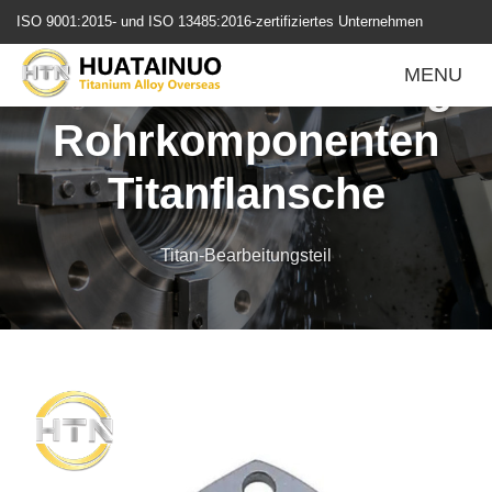
跳
ISO 9001:2015- und ISO 13485:2016-zertifiziertes Unternehmen
转
到
Korrosionsbeständige
MENU
内
容
Rohrkomponenten
Titanflansche
Titan-Bearbeitungsteil