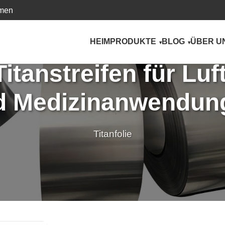
hmen
HEIM
PRODUKTE
BLOG
ÜBER U
tanstreifen für Luf
d Medizinanwendun
Titanfolie