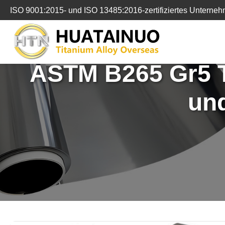
跳
ISO 9001:2015- und ISO 13485:2016-zertifiziertes Unterne
转
到
内
容
ASTM B265 Gr5 Ti
un