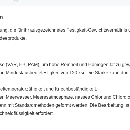
en
rung, die für ihr ausgezeichnetes Festigkeit-Gewichtsverhältnis 
edeeprodukte.
zesse (VAR, EB, PAM), um hohe Reinheit und Homogenität zu gew
ne Mindestausbeutefestigkeit von 120 ksi. Die Stärke kann du
ieftemperaturzähigkeit und Kriechbeständigkeit.
gen Meerwasser, Meeresatmosphäre, nasses Chlor und Chlordio
ann mit Standardmethoden geformt werden. Die Bearbeitung ist 
neidflüssigkeit erfordert.