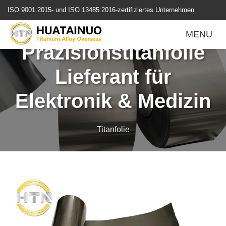
跳
ISO 9001:2015- und ISO 13485:2016-zertifiziertes Unternehmen
转
Gr1, Gr2
到
MENU
内
Präzisionstitanfolie
容
Lieferant für
Elektronik & Medizin
Titanfolie