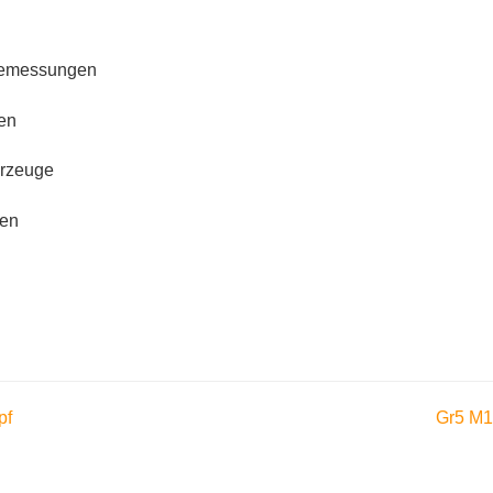
sbemessungen
sen
hrzeuge
pen
pf
Gr5 M1