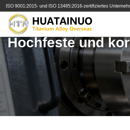
跳
ISO 9001:2015- und ISO 13485:2016-zertifiziertes Unterne
转
到
内
容
Hochfeste und kor