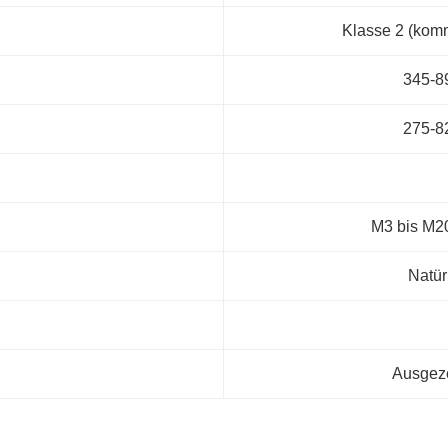
Klasse 2 (komme
345-8
275-8
M3 bis M20
Natür
Ausgez