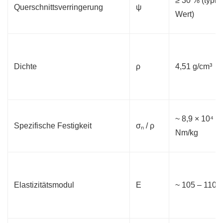
≥ 30 % (typis
Querschnittsverringerung
ψ
Wert)
Dichte
ρ
4,51 g/cm³
~ 8,9 × 10⁴
Spezifische Festigkeit
σₙ / ρ
Nm/kg
Elastizitätsmodul
E
~ 105 – 110 