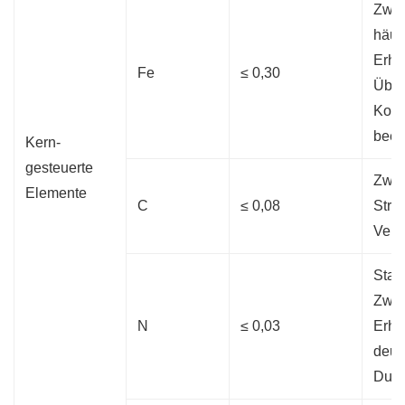
Zwis
häuf
Erhöh
Fe
≤ 0,30
Über
Korr
beei
Kern-
gesteuerte
Zwis
Elemente
C
≤ 0,08
Stren
Vers
Star
Zwis
N
≤ 0,03
Erhö
deutl
Dukti