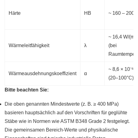
Härte
HB
~ 160 – 200 
~ 16,4 W/(m·
Wärmeleitfähigkeit
λ
(bei
Raumtempera
~ 8,6 × 10⁻⁶ /
Wärmeausdehnungskoeffizient
α
(20–100°C)
Bitte beachten Sie:
Die oben genannten Mindestwerte (z. B. ≥ 400 MPa)
basieren hauptsächlich auf den Vorschriften für geglühte
Stäbe wie in Normen wie ASTM B348 Grade 2 festgelegt.
Die gemeinsamen Bereich-Werte und physikalische