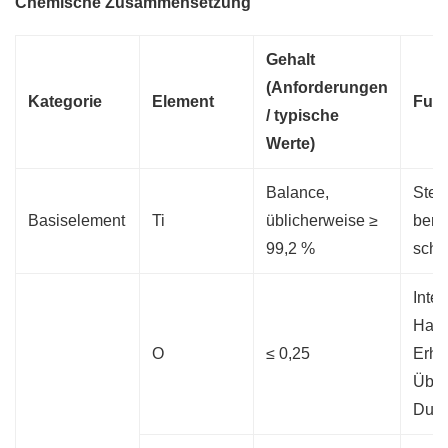
Chemische Zusammensetzung
Gehalt
(Anforderungen
Kategorie
Element
Funk
/ typische
Werte)
Balance,
Stel
Basiselement
Ti
üblicherweise ≥
berei
99,2 %
schü
Inte
Haup
O
≤ 0,25
Erhöh
Über
Dukti