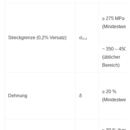
≥ 275 MPa
(Mindestwert)
Streckgrenze (0,2% Versatz)
σ₀,₂
~ 350 – 450
(üblicher
Bereich)
≥ 20 %
Dehnung
δ
(Mindestwert)