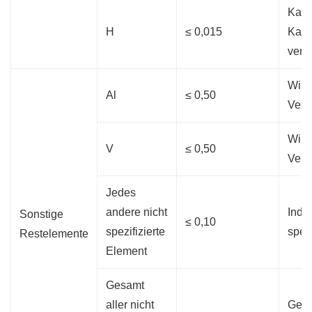
Kata
H
≤ 0,015
Kann
veru
Wird 
Al
≤ 0,50
Veru
Wird 
V
≤ 0,50
Veru
Jedes
andere nicht
Indiv
Sonstige
≤ 0,10
spezifizierte
spez
Restelemente
Element
Gesamt
aller nicht
Gesa