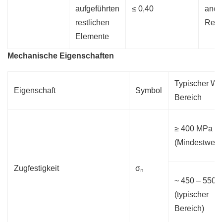
aufgeführten
≤ 0,40
ande
restlichen
Rest
Elemente
Mechanische Eigenschaften
Typischer Wer
Eigenschaft
Symbol
Bereich
≥ 400 MPa
(Mindestwert)
Zugfestigkeit
σₙ
~ 450 – 550
(typischer
Bereich)