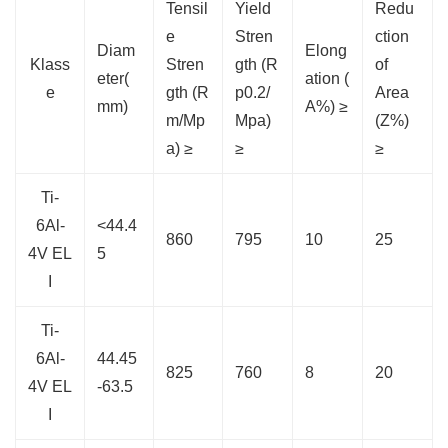
Tensil
Yield
Redu
e
Stren
ction
Diam
Elong
Klass
Stren
gth (R
of
eter(
ation (
e
gth (R
p0.2/
Area
mm)
A%) ≥
m/Mp
Mpa)
(Z%)
a) ≥
≥
≥
Ti-
6Al-
<44.4
860
795
10
25
4V EL
5
I
Ti-
6Al-
44.45
825
760
8
20
4V EL
-63.5
I