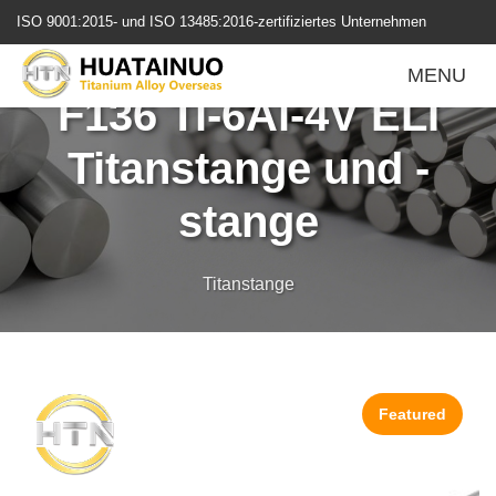
跳
ISO 9001:2015- und ISO 13485:2016-zertifiziertes Unternehmen
转
Biokompatible ASTM
到
MENU
内
F136 Ti-6Al-4V ELI
容
Titanstange und -
stange
Titanstange
Featured