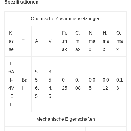
Spezifikationen
Chemische Zusammensetzungen
Kl
Fe
C,
N,
H,
O,
as
Ti
Al
V
,m
m
ma
ma
ma
se
ax
ax
x
x
x
Ti-
6A
5.
3.
l-
Ba
5~
5~
0.
0.
0.0
0.0
0.1
4V
l
6.
4.
25
08
5
12
3
E
5
5
L
Mechanische Eigenschaften