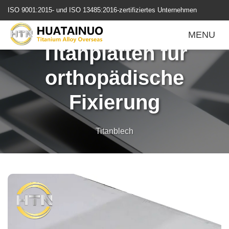
跳
ISO 9001:2015- und ISO 13485:2016-zertifiziertes Unternehmen
转
Biokompatible
到
MENU
内
Titanplatten für
容
orthopädische
Fixierung
Titanblech