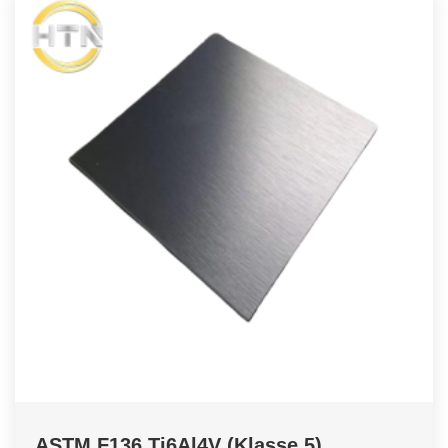
ASTM F136 Ti6Al4V (Klasse 5)