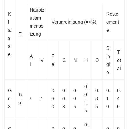
Hauptz
K
Restel
usam
l
Verunreinigung (=<%)
ement
mense
a
e
Ti
tzung
s
s
S
T
e
A
F
in
V
C
N
H
O
ot
l
e
gl
al
e
0.
G
0.
0.
0.
0.
0.
0.
B
0
r
/
/
3
0
0
3
1
4
al
1
3
0
8
5
5
0
0
5
0.
G
0.
0.
0.
0.
0.