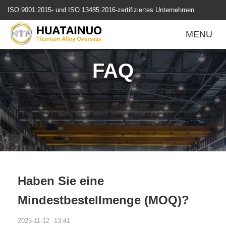
跳
ISO 9001:2015- und ISO 13485:2016-zertifiziertes Unternehmen
转
到
MENU
内
容
FAQ
Haben Sie eine
Mindestbestellmenge (MOQ)?
2025-11-12
13:41